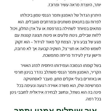
יותר, היוצרת מראה עשיר ומרוכז.
היתרון הגדול של האמנון ותמר הננסי טמון ביכולתו
לפרוח גם בתנאים משתנים ובמרחבים מוגבלים. הוא
מתאים במיוחד לשתילה במרפסת או על אדן החלון, ויכול
ללוות שבילים, גינות סלעים או פינות תצוגה קטנות עם
מגע של צבע ורוך. הצמח קל מאוד לגידול – הוא זקוק
לשמש מלאה או חצי־צל, השקיה קבועה אך לא מרובה,
ודישון עדין לעידוד פריחה מתמשכת.
בשל קומתו הנמוכה ועמידותו היחסית למזג האוויר
הקריר, האמנון ותמר הננסי משתלב נהדר בגינון חורפי
או באזורים בעלי אקלים מתון. מעבר לאסתטיקה
המרשימה שלו, הוא משרה אווירה רגועה ונעימה בכל
פינה בה הוא נשתל, ונחשב לבחירה אידאלית לחובבי גינון
בכל רמה.
איך שותלים אמנון ותמר