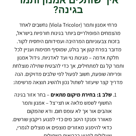
בגינה?
פרחי אמנון ותמר (Viola Tricolor) נחשבים לאחד
מהצמחים הפופולריים ביותר בגינות חורפיות בישראל,
בזכות צבעוניותם המרהיבה ועמידותם היחסית לקור.
מדובר בפרח קטן אך בולט, שמוסיף חמימות ועניין לכל
חלקת אדמה – מגינות נוי ועד לאדניות. גידול אמנון
ותמר קל גם למתחילים, אך כדי להבטיח שתילה מוצלחת
ופריחה שופעת, חשוב לפעול לפי שלבים מדויקים. הנה
מדריך קצר שיעזור לשתול נכון ולהשיג תוצאה מרשימה:
שלב 1: בחירת מיקום מתאים
– בחר אזור בגינה
החשוף לשמש מלאה או חצי־צל – אמנון ותמר
אוהבים אור אך לא עומס חום. ודא שהמקום
מאוורר ומנקז היטב מים כדי למנוע ריקבון שורשים.
כדאי להימנע מאזורים מוצפים או מוצלים לגמרי,
שעלולים לפגוע בבריאות השתילים.