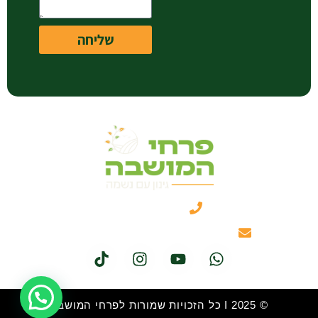
שליחה
050-3461331
itzik@hamoshavaflower.co.il
© 2025 I כל הזכויות שמורות לפרחי המושבה