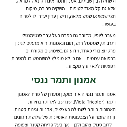
ולשתילה בין שבילים. אמנון ותמר אינו רק נאה למראה,
אלא גם קל מאוד לטיפוח – השקיה סבירה, מיקום
חצי־שמש או שמש מלאה, ודישון עדין יעזרו לו לפרוח
בעושר.
מעבר ליופיו, מדובר גם בפרח בעל ערך סנטימנטלי
ותרבותי, שמסמל רגש, תום ונאמנות. הוא מתאים לגינון
פרטי וציבורי כאחד, וידוע גם בשימושים מסורתיים
ברפואה עממית – אם כי לא מומלץ להשתמש בו למטרות
רפואיות ללא ייעוץ מקצועי.
אמנון ותמר ננסי
אמנון ותמר ננסי הוא זן מוקטן ומעודן של פרח האמנון
ותמר (Viola Tricolor), שנחשב לאחת הבחירות
האהובות ביותר לשתילה בעציצים, אדניות וגינות קטנות.
זן זה שומר על הצבעוניות האופיינית של שלושת הגוונים
– לרוב סגול, צהוב ולבן – אך בעל פריחה קטנה וצפופה