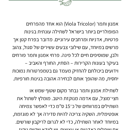
אמנון ותמר (Viola Tricolor) הוא אחד מהפרחים
הפופולריים ביותר בישראל לשתילה עונתית בגינות
פרטיות, אדניות ומרחבים עירוניים. מדובר בפרח קטן אך
מרשים במיוחד, עם שילובי צבעים עשירים של סגול, צהוב
ולבן, שמוסיפים חיים לכל פינה. פרחי אמנון ותמר פורחים
בעיקר בעונות הקרירות – הסתיו, החורף והאביב –
וידועים ביכולתם להחזיק מעמד גם בטמפרטורות נמוכות
יחסית, מה שהופך אותם לבחירה אהובה בגינות חורפיות.
לשתילת אמנון ותמר נבחר מקום שטוף שמש או
חצי־מוצל, עם אדמה מנוקזת היטב. מומלץ לשתול את
השתילים במרווחים של כ־15 ס"מ כדי לאפשר צמיחה
אופטימלית. השקיה צריכה להיות סדירה אך לא מוגזמת,
במיוחד לאחר השתילה, כדי לא לגרום לריקבון שורשים.
אם שותלים באדניות או עציצים, יש לוודא שקיים ניקוז