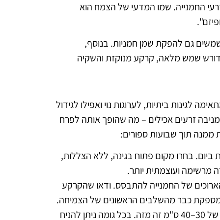
עי החמנייה. שמו המדעי של הצמח הוא
משמשים גם להפקת שמן חמניות. בנוסף,
א דורש שמש מלאה, קרקע מנוקזת והשקיה
יא מתאימה לגינות ביתיות, לערוגות נוי ואפילו לגידול
ניבה זרעים אכילים – מה שהופך אותה לפרח
ת ממנה תוך שבועות ספורים:
 זקוקה לחשיפה מלאה לשמש במשך לפחות 6–8 שעות ביום. בחרו מקום פתוח בגינה, ללא הצללות,
ה מרשימה ועוצמתית יותר.
די לאפשר לשורשים הארוכים של החמנייה להתבסס. ודאו שהקרקע
ה מספקת כבר מהשלבים הראשונים של הצמיחה.
– שתלו את זרעי החמנייה בעומק של כ־2 ס"מ בתוך האדמה, ובמרחק של 30–40 ס"מ זה מזה. בכל גומה ניתן להניח