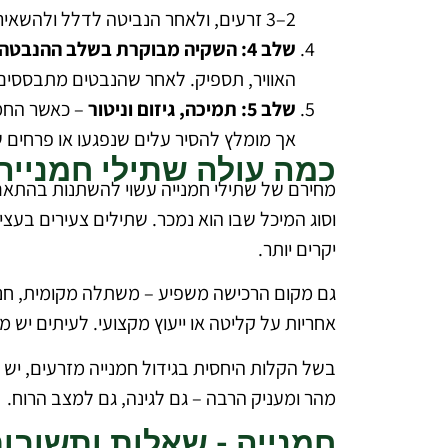
2–3 זרעים, ולאחר הנביטה לדלל ולהשאיר את הצמח החזק ביותר. פעולה זו מבטיחה צפיפות נכונה וצמיחה בריאה של כל שתיל.
שלב 4: השקיה מבוקרת בשלב ההנבטה
האוויר, תספיק. לאחר שהנבטים מתבססים,
שלב 5: תמיכה, גיזום וניטור
– כאשר החמנ
אך מומלץ להסיר עלים שנפגעו או פרחים שנ
כמה עולה שתילי חמנייה
מחירם של שתילי חמנייה עשוי להשתנות בהתאם ל
וסוג המיכל שבו הוא נמכר. שתילים צעירים בעציצי
יקרים יותר.
גם מקום הרכישה משפיע – משתלה מקומית, חנות ר
אחריות על קליטה או ייעוץ מקצועי. לעיתים יש 
בשל הקלות היחסית בגידול חמנייה מזרעים, יש
מהר ומעניק הרבה – גם לגינה, גם למצב הרוח.
חמנייה - שאלות ותשובו