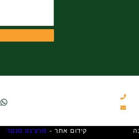
050-3461331
itzik@hamoshavaflower.co.il
קידום אתר -
מרצ'נט סנטר