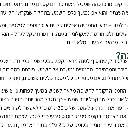
בוהקים ומרכז כהה שמכיל מאות פרחים קטנים מהם מתפתחים זר
 למזון – זרעי החמנייה נאכלים קלויים או כתוספת לסלטים, ו
ילים, ולכן תורמת לאקולוגיה בגינה. זהו פרח שקל לגדל – הו
ל, מרהיב, צבעוני ומלא חיים.
ה?
ול, מרשים ונגיש לגידול, שמוסיף לגינה מראה קיצי, טבעי ושמח במיוחד. ה
הירה והמרהיבה. החמנייה נמשכת אל השמש, פורחת במהירות ומ
ותי למתחילים. אם מקפידים על מספר כללים פשוטים, ניתן ליהנו
– החמנייה
ל אור. ככל שתקבל יותר שמש – כך תגדל מהר יותר ותפרח בצור
– חפרו את הקרקע לעומק של כ־30 ס"מ כ
יר את האדמה בקומפוסט או הומוס טבעי כדי לספק לצמח תזונ