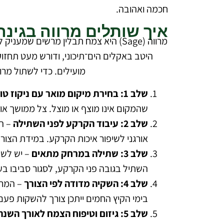
חכמה ואהובה.
איך שותלים מרווה בגינה
מרווה (Sage) היא צמח תבלין מרשים ש
היטב באקלים הים־תיכוני, ודורש מעט תחזוק
מועילים. כדי לשתול מרו
שלב 1: בחירת מיקום מואר עם ניקוז טוב
שהמקום אינו מוצף או מוצל. צל ממושך או
שלב 2: עיבוד הקרקע לפני השתילה
אורגני לשיפור איכות הקרקע. במידת הצורך
שלב 3: שתילה במרחק מתאים
השתיל בגובה פני הקרקע, לסגור סביבו ב
שלב 4: השקיה מדודה לפי הצורך
– המרו
בימי הקיץ החמים ייתכן צורך להשקות פעם
שלב 5: גיזום וטיפוח הצמח לאורך השנה