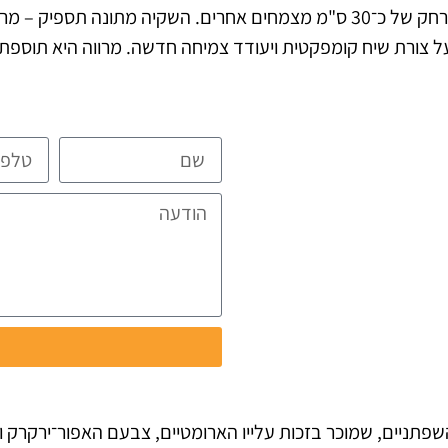
קומפוסט אורגני באדמה ולשתול את המרווה במרחק של כ־30 ס"מ מצמחים אחרים. ה
 על צורת שיח קומפקטית ויעודד צמיחה חדשה. מרווה היא תוספת
ית ומפורטת
ת
ו
 ממשפחת השפתניים, שמוכר בזכות עלייו הארומטיים, צבעם האפור־י