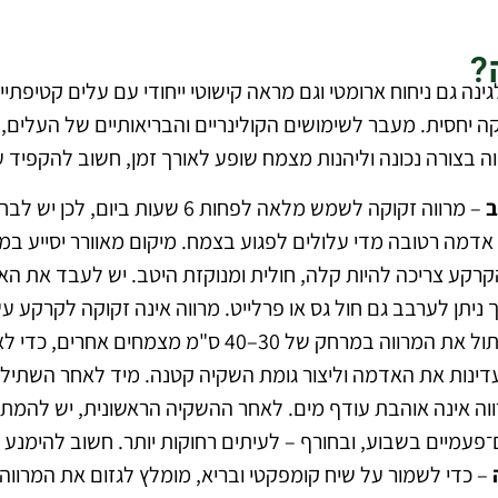
?
מעניק לגינה גם ניחוח ארומטי וגם מראה קישוטי ייחודי עם עלים קטי
ה יחסית. מעבר לשימושים הקולינריים והבריאותיים של העלים, 
וה בצורה נכונה וליהנות מצמח שופע לאורך זמן, חשוב להקפיד
– מרווה זקוקה לשמש מלאה לפחות 6 ש
 אדמה רטובה מדי עלולים לפגוע בצמח. מיקום מאוורר יסייע במ
 ניתן לערבב גם חול גס או פרלייט. מרווה אינה זקוקה לקרקע 
– יש לשתול את המרווה במרחק של 30–40 ס
עדינות את האדמה וליצור גומת השקיה קטנה. מיד לאחר השתיל
וה אינה אוהבת עודף מים. לאחר ההשקיה הראשונית, יש להמתי
־פעמיים בשבוע, ובחורף – לעיתים רחוקות יותר. חשוב להימנע 
– כדי לשמור על שיח קומפקטי ובריא, מומלץ לגזום את המרווה