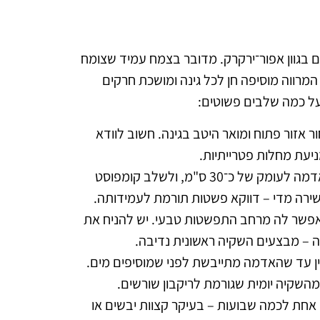
פתיים בגוון אפור־ירקרק. מדובר בצמח עמיד שצומח
המרווה מוסיפה חן לכל גינה ומושכת חרקים
 על כמה שלבים פשוטים:
עות ביום, לכן יש לבחור אזור פתוח ומואר היטב בגינה. חשוב לוודא
ניעת מחלות פטרייתיות.
– הקרקע צריכה להיות קלה, חולית ומנוקזת היטב. יש לעבד את האדמה לעומק של כ־30 ס"מ, ולשלב קומפוסט
עשירה מדי – דווקא פשטות תורמת לעמידותה.
"מ מצמחים אחרים, כדי לאפשר לה מרחב התפשטות טבעי. יש להניח את
ה – מבצעים השקיה ראשונית נדיבה.
ן עד שהאדמה מתייבשת לפני שמוסיפים מים.
מהשקיה יומית שגורמת לריקבון שורשים.
 אחת לכמה שבועות – בעיקר קצוות יבשים או