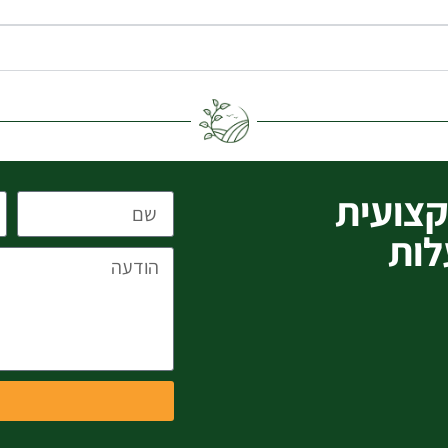
צועית
לות