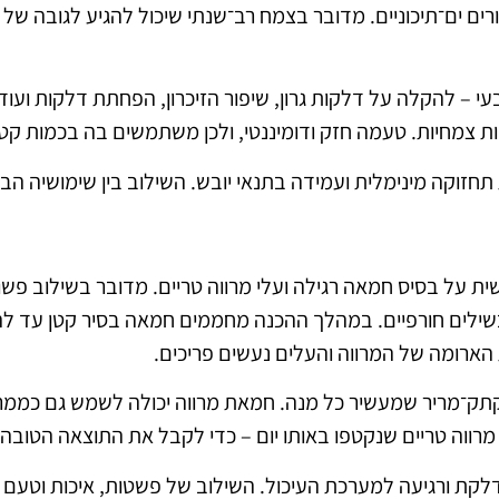
אופן טבעי באזורים ים־תיכוניים. מדובר בצמח רב־שנתי שיכול להגיע לגובה
– להקלה על דלקות גרון, שיפור הזיכרון, הפחתת דלקות ועוד.
ת צמחיות. טעמה חזק ודומיננטי, ולכן משתמשים בה בכמות קטנ
תחזוקה מינימלית ועמידה בתנאי יובש. השילוב בין שימושיה הבר
 על בסיס חמאה רגילה ועלי מרווה טריים. מדובר בשילוב פשוט
ותבשילים חורפיים. במהלך ההכנה מחממים חמאה בסיר קטן עד לה
ארומה של המרווה והעלים נעשים פריכים.
ק־מריר שמעשיר כל מנה. חמאת מרווה יכולה לשמש גם כממרח ל
ווה טריים שנקטפו באותו יום – כדי לקבל את התוצאה הטובה 
דלקת ורגיעה למערכת העיכול. השילוב של פשטות, איכות וטעם 