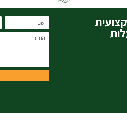
צועית
לות