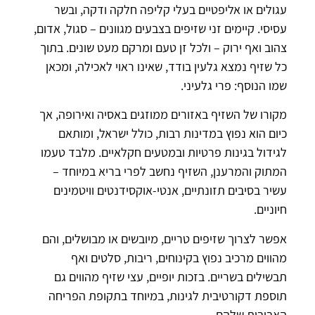
עגולים או אליפטיים בעלי קליפה חלקה ודקה, ובשר
עסיסי. קיימים זני שזיפים בצבעים מגוונים – סגול, אדום,
צהוב ואף ירוק – ולכל זן טעם ומרקם מעט שונים. בתוך
כל שזיף נמצא גלעין בודד, שאינו ראוי לאכילה, ומכאן
שמו הנוסף: פרי גלעיני.
מקורו של השזיף באזורים ממוזגים באסיה ואירופה, אך
כיום הוא נפוץ במדינות רבות, כולל ישראל, ומותאם
לגידול בגינות פרטיות ובמטעים חקלאיים. מלבד טעמו
המתוק והמרענן, השזיף נחשב לפרי בריא במיוחד –
עשיר בסיבים תזונתיים, אנטי-אוקסידנטים וויטמינים
חיוניים.
אפשר לצרוך שזיפים טריים, מיובשים או מבושלים, והם
מהווים מרכיב נפוץ בקינוחים, ריבות, סלטים ואף
תבשילים בשריים. בזכות יופיים, עצי שזיף מהווים גם
תוספת דקורטיבית לגינות, במיוחד בתקופת הפריחה
האביבית שלהם.