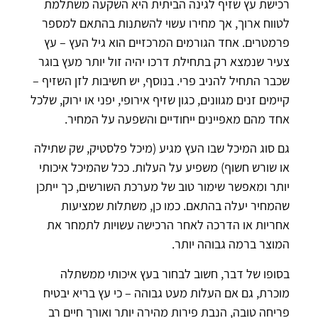
רכישת עץ שזיף לגינה הביתית היא השקעה משתלמת
לטווח ארוך, אך מחירו עשוי להשתנות בהתאם למספר
פרמטרים. אחד הגורמים המרכזיים הוא גיל העץ – עץ
צעיר שנמצא רק בתחילת דרכו יהיה זול יותר מעץ בוגר
שכבר התחיל להניב פרי. בנוסף, יש חשיבות לזן השזיף –
קיימים זנים מגוונים, כגון שזיף אירופי, יפני או ירוק, שלכל
אחד מהם מאפיינים ייחודיים והשפעה על המחיר.
גם סוג המיכל שבו העץ מגיע (מיכל פלסטיק, שק שתילה
או שורש חשוף) משפיע על העלות. ככל שהמיכל איכותי
יותר ומאפשר שימור טוב של מערכת השורשים, כך ייתכן
שהמחיר יעלה בהתאם. כמו כן, משתלות שמציעות
אחריות או הדרכה לאחר הרכישה עשויות לתמחר את
המוצר ברמה גבוהה יותר.
בסופו של דבר, חשוב לבחור בעץ איכותי ממשתלה
מוכרת, גם אם העלות מעט גבוהה – כי עץ בריא יבטיח
פריחה טובה, הנבת פירות מהירה יותר ואורך חיים רב