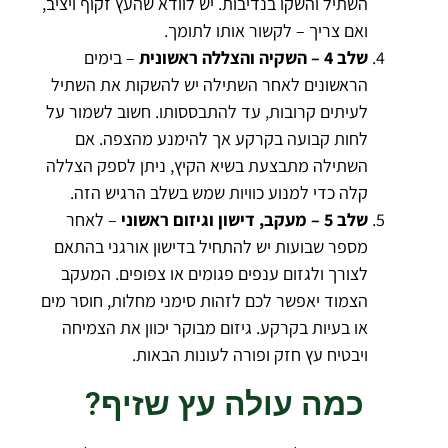
השתיל והשקו בנדיבות. יש לוודא שהעץ זקוף ויציב,
ואם צריך – לקשור אותו לתומך.
שלב 4 – השקיה והצללה ראשונית
– בימים
הראשונים לאחר השתילה יש להשקות את השתיל
לעיתים קרובות, עד להתבססותו. חשוב לשמור על
לחות קבועה בקרקע אך להימנע מהצפה. אם
השתילה מתבצעת בשיא הקיץ, ניתן לספק הצללה
קלה כדי למנוע כוויות שמש בשלב הרגיש הזה.
שלב 5 – מעקב, דישון וגיזום ראשוני
– לאחר
מספר שבועות יש להתחיל בדישון אורגני בהתאם
לצורך ולגזום ענפים פגומים או צפופים. המעקב
הצמוד יאפשר לכם לזהות סימני מחלות, חוסר מים
או בעיות בקרקע. גיזום מבוקר יכוון את הצמיחה
ויבטיח עץ חזק ופורה לעונות הבאות.
כמה עולה עץ שזיף?