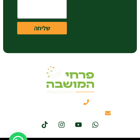
שליחה
050-3461331
itzik@hamoshavaflower.co.il