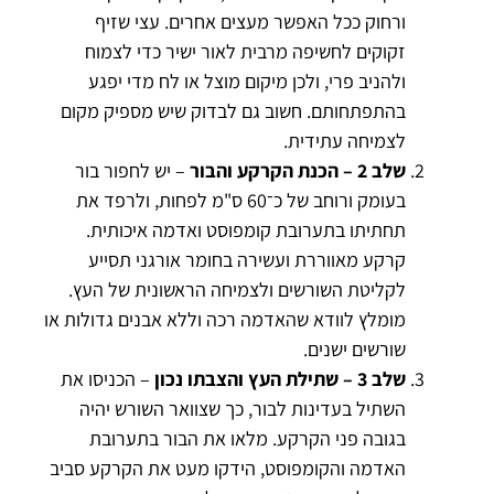
ורחוק ככל האפשר מעצים אחרים. עצי שזיף
זקוקים לחשיפה מרבית לאור ישיר כדי לצמוח
ולהניב פרי, ולכן מיקום מוצל או לח מדי יפגע
בהתפתחותם. חשוב גם לבדוק שיש מספיק מקום
לצמיחה עתידית.
שלב 2 – הכנת הקרקע והבור
– יש לחפור בור
בעומק ורוחב של כ־60 ס"מ לפחות, ולרפד את
תחתיתו בתערובת קומפוסט ואדמה איכותית.
קרקע מאווררת ועשירה בחומר אורגני תסייע
לקליטת השורשים ולצמיחה הראשונית של העץ.
מומלץ לוודא שהאדמה רכה וללא אבנים גדולות או
שורשים ישנים.
שלב 3 – שתילת העץ והצבתו נכון
– הכניסו את
השתיל בעדינות לבור, כך שצוואר השורש יהיה
בגובה פני הקרקע. מלאו את הבור בתערובת
האדמה והקומפוסט, הידקו מעט את הקרקע סביב