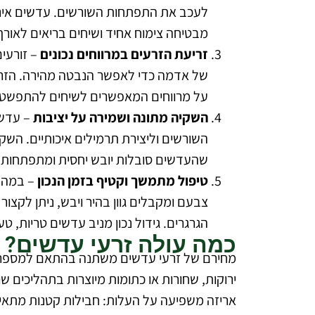
לעכב את התפתחות השורשים. עדשים אינן 
מבטיחה צימוח אחיד ושיחים בריאים לאורך
זריעת הזרעים במרווחים נכונים
– זורעי
של אדמה כדי לאפשר הנבטה מהירה. הזרעים
על מרווחים המאפשרים לשיחים להתפשט ב
השקיה מתונה ושמירה על יציבות
– עדשי
השורשים וליצירת תרמילים איכותיים. השק
שהעדשים סובלות יובש יחסית ומתפתחות ה
טיפול מתמשך וקטיף בזמן הנכון
– במהלך
צבעם ומקבלים גוון בהיר ויבש, ניתן לקצו
הגרגרים. גידול נכון מניב עדשים טריות, טע
כמה עולה זרעי עדשים?
מחירם של זרעי עדשים משתנה בהתאם למספר גור
ירוקות, שחורות או כתומות מיוצרות בתהליכים שו
אריזה משפיעה על העלות: חבילות קטנות מתאימו