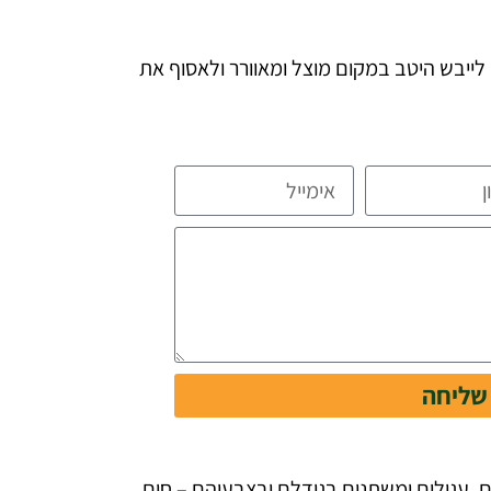
ייבש היטב במקום מוצל ומאוורר ולאסוף את
שליחה
, עגולים ומשתנים בגודלם ובצבעיהם – חום,