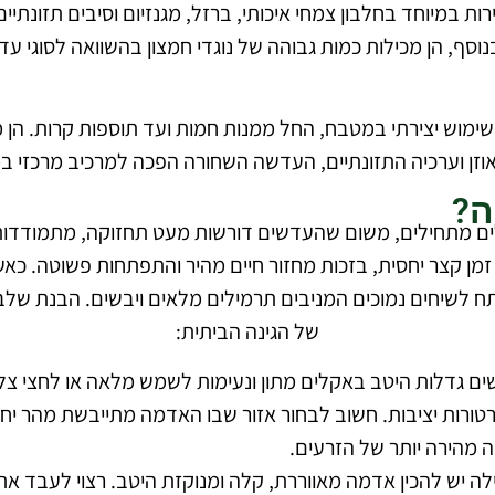
 במיוחד בחלבון צמחי איכותי, ברזל, מגנזיום וסיבים תזונתיי
וסף, הן מכילות כמות גבוהה של נוגדי חמצון בהשוואה לסוגי ע
ש יצירתי במטבח, החל ממנות חמות ועד תוספות קרות. הן מתא
אוזן וערכיה התזונתיים, העדשה השחורה הפכה למרכיב מרכזי ב
ה?
ים מתחילים, משום שהעדשים דורשות מעט תחזוקה, מתמודדות
מן קצר יחסית, בזכות מחזור חיים מהיר והתפתחות פשוטה. כאש
 לשיחים נמוכים המניבים תרמילים מלאים ויבשים. הבנת שלבי
של הגינה הביתית:
ם גדלות היטב באקלים מתון ונעימות לשמש מלאה או לחצי צל
ורות יציבות. חשוב לבחור אזור שבו האדמה מתייבשת מהר יחס
ה מהירה יותר של הזרעים.
ה יש להכין אדמה מאווררת, קלה ומנוקזת היטב. רצוי לעבד את