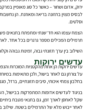
ירוק, אדום ושחור – כאשר כל סוג מאופיין במרקם
לבסיס מצוין בתזונה בריאה ומאוזנת. הן נחשבות
וסלטים.
הצמח עצמו הוא חד־שנתי ומתפתח בתנאים פשוטים
תרמילים המכילים מספר גרגרים בכל אחד. לאחר
השילוב בין ערך תזונתי גבוה, זמינות גבוהה וקל
עדשים ירוקות
עדשים ירוקות הן אחת מהקטניות המוכרות והנפוצו
על צורתן גם לאחר בישול, ולכן מתאימות במיוח
בחלבון צמחי איכותי, סיבים תזונתיים, ברזל, מגנזיום וויטמינים מקבוצת B, מה שהופך א
בניגוד לעדשים אדומות המתפרקות בבישול, העדש
שקל לאחסן לאורך זמן, גם בתנאי מטבח ביתיים.
לאחר ייבוש מלא של התרמילים בשטח. שילוב בי