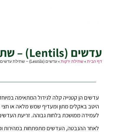
דף הבית
עבודות גינון
הקמת גינות
עיצו
מה שותלים?
עדשים (Lentils) – שתילת עדשים בגינה הביתית
עדשים (Lentils) – שתילת עדשים בגינה הביתית
דף הבית
»
שתילת ירקות
»
עדשים (Lentils) – שתילת עדשים בגינה הביתית
עדשים הן קטנייה קלה לגידול המתאימה במיוחד 
היטב באקלים מתון ומעדיף שמש מלאה או חצי צ
לעמידה ממושכת בלחות גבוהה. זריעת העדשים מ
לאחר ההנבטה, העדשים מתפתחות במהירות ומיי