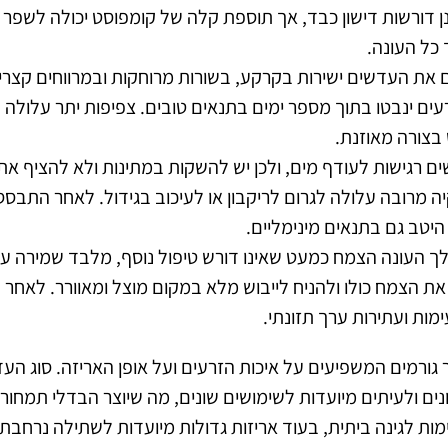
דורשות דישון כבד, אך תוספת קלה של קומפוסט יכולה לשפר 
 כל העונה.
ם את העדשים ישירות בקרקע, בשורות מרוחקות ובמרווחים קצרי
 ינבטו בתוך מספר ימים בתנאים טובים. צפיפות יתר עלולה לג
צורה מאוזנת.
ם רגישות לעודף מים, ולכן יש להשקות במתינות ולא להציף א
יה מרובה עלולה לגרום לריקבון או לעיכוב בגידול. לאחר התב
יטב גם בתנאים מינימליים.
 העונה הצמח כמעט שאינו דורש טיפול נוסף, מלבד שמירה על 
ר את הצמח כולו ולהניח לייבוש מלא במקום מוצל ומאוורר. לאח
ימות ועתירות ערך תזונתי.
מים המשפיעים על איכות הזרעים ועל אופן האריזה. סוג העד
נים ולעיתים מיועדות לשימושים שונים, מה שיוצר הבדלי תמחור 
ת לגינה ביתית, בעוד אריזות גדולות מיועדות לשתילה נרחבת