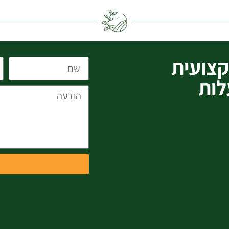
צועית
לות