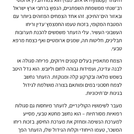
רב־שנתי ממשפחת השפתניים, הנפוץ ברחבי ארץ ישראל
ובאזור הים־התיכון. זהו אחד הצמחים המזוהים ביותר עם
המטבח המקומי, בזכות טעמו החמצמץ־עדין וריחו
העשבוני העשיר. עלי הזעתר משמשים להכנת תערובות
תבלינים, חליטות תה, שמנים ארומטיים ואף כצמח מרפא
טבעי.
הצמח מתאפיין בעלים קטנים וירוקים, פריחה סגולה או
לבנה עדינה, ועמידות גבוהה לחום וליובש. הוא גדל היטב
בשמש מלאה ובקרקע קלה ומנוקזת. הזעתר נחשב
לצמח חסכוני במים ומותאם בצורה מושלמת לגידול
בגינות ים־תיכוניות.
מעבר לשימושיו הקולינריים, לזעתר מיוחסות גם סגולות
רפואיות מסורתיות – הוא נחשב מחטא טבעי, מסייע
למערכת הנשימה ומחזק את מערכת החיסון. בזכות ריחו
המשכר, טעמו הייחודי וקלות הגידול שלו, הזעתר הפך