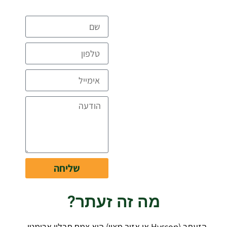
להצעת מחיר
מקצועית
ומפורטת ללא
עלות
דברו איתנו
שליחה
מה זה זעתר?
הזעתר (Hyssop או אזוב מצוי) הוא צמח תבלין ארומטי