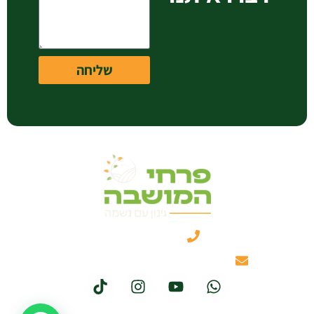
שליחה
050-3461331
itzik@hamoshavaflower.co.il