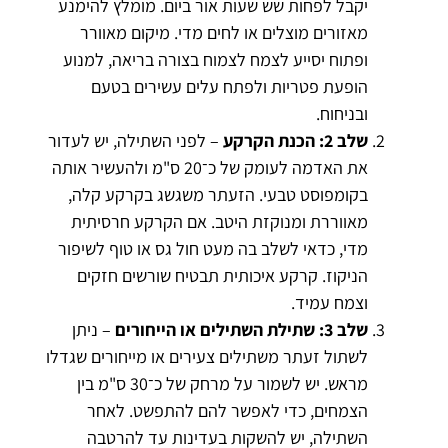
יקבל לפחות שש שעות אור ביום. מומלץ להימנע
מאזורים מוצלים או לחים מדי. מיקום מאוורר
ופתוח יסייע לצמח לצמוח בצורה בריאה, למנוע
הופעת פטריות ולפתח עלים עשירים בטעם
ובניחוח.
שלב 2: הכנת הקרקע
– לפני השתילה, יש לעדור
את האדמה לעומק של כ־20 ס"מ ולהעשיר אותה
בקומפוסט טבעי. הזעתר משגשג בקרקע קלה,
מאווררת ומנוקזת היטב. אם הקרקע חרסיתית
מדי, כדאי לשלב בה מעט חול גס או טוף לשיפור
הניקוז. קרקע איכותית תבטיח שורשים חזקים
וצמח עמיד.
שלב 3: שתילת השתילים או הייחורים
– ניתן
לשתול זעתר משתילים צעירים או מייחורים שגדלו
מראש. יש לשמור על מרחק של כ־30 ס"מ בין
הצמחים, כדי לאפשר להם להתפשט. לאחר
השתילה, יש להשקות בעדינות עד להרטבה