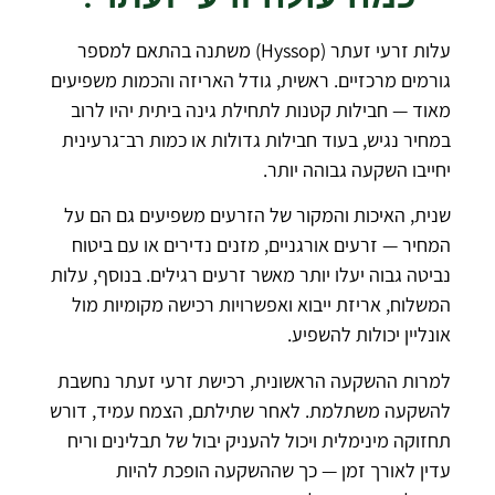
עלות זרעי זעתר (Hyssop) משתנה בהתאם למספר
גורמים מרכזיים. ראשית, גודל האריזה והכמות משפיעים
מאוד — חבילות קטנות לתחילת גינה ביתית יהיו לרוב
במחיר נגיש, בעוד חבילות גדולות או כמות רב־גרעינית
יחייבו השקעה גבוהה יותר.
שנית, האיכות והמקור של הזרעים משפיעים גם הם על
המחיר — זרעים אורגניים, מזנים נדירים או עם ביטוח
נביטה גבוה יעלו יותר מאשר זרעים רגילים. בנוסף, עלות
המשלוח, אריזת ייבוא ואפשרויות רכישה מקומיות מול
אונליין יכולות להשפיע.
למרות ההשקעה הראשונית, רכישת זרעי זעתר נחשבת
להשקעה משתלמת. לאחר שתילתם, הצמח עמיד, דורש
תחזוקה מינימלית ויכול להעניק יבול של תבלינים וריח
עדין לאורך זמן — כך שההשקעה הופכת להיות