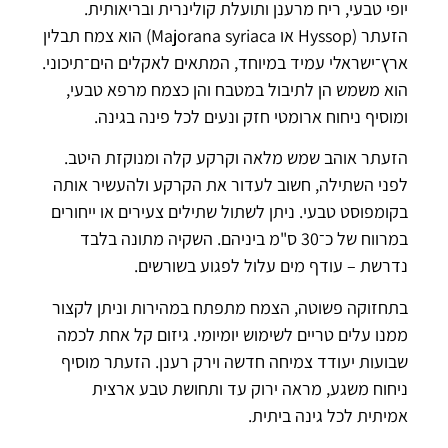
יופי טבעי, ריח מרענן ותועלת קולינרית ובריאותית.
הזעתר (Hyssop או Majorana syriaca) הוא צמח תבלין
ארץ־ישראלי עמיד במיוחד, המתאים לאקלים הים־תיכוני.
הוא משמש הן לתיבול במטבח והן כצמח מרפא טבעי,
ומוסיף ניחוח ארומטי חזק ונעים לכל פינה בגינה.
הזעתר אוהב שמש מלאה וקרקע קלה ומנוקזת היטב.
לפני השתילה, חשוב לעדור את הקרקע ולהעשיר אותה
בקומפוסט טבעי. ניתן לשתול שתילים צעירים או ייחורים
במרווח של כ־30 ס"מ ביניהם. השקיה מתונה בלבד
נדרשת – עודף מים עלול לפגוע בשורשים.
בתחזוקה פשוטה, הצמח מתפתח במהירות וניתן לקצור
ממנו עלים טריים לשימוש יומיומי. גיזום קל אחת לכמה
שבועות יעודד צמיחה חדשה וירק רענן. הזעתר מוסיף
ניחוח משגע, מראה ירוק עד ותחושת טבע ארצית
אמיתית לכל גינה ביתית.