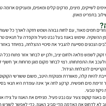
ם לשייקים, מיצים, מרקים קלים ומאפים, ומעניקים ארומה טרי
לוב בתפריט מאוזן.
?
רים חמים מאוד, עם לחות גבוהה ושמש חזקה לאורך כל שעות הי
ן ההשקיה. שימוש באגוז בעל נבט פעיל והקפדה על תנאים ט
ם הנכונים מסייעת להגביר את סיכויי ההצלחה, במיוחד באזורי
 זקוק לשמש מלאה ולחום יציב, ולכן יש לבחור אזור פתוח ככל 
ולעכב את התפתחותו. רצוי לבחור מקום מוגן מרוחות אך חשוף ל
קריטיים להצלחת הגידול.
בת להיות קלה, מאווררת ומנוקזת היטב, משום ששורשי הקוקוס
ר זרימת מים חופשית. קרקע לחה אך אינה עומדת היא תנאי בס
ניקוז טבעי.
אגוז קוקוס צעיר עם נבט פעיל. מניחים את האגוז על צידו או 
 לא לדחוס את האדמה מדי סביב האגוז, כדי לאפשר לשורש החד