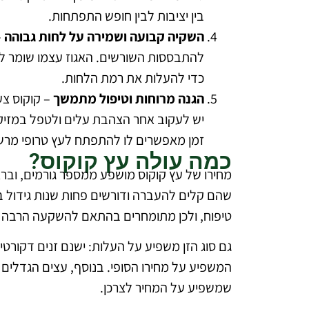
בין יציבות לבין חופש התפתחות.
השקיה קבועה ושמירה על לחות גבוהה
–
להתבססות השורשים. האגוז עצמו שומר לח
כדי להעלות את רמת הלחות.
הגנה מרוחות וטיפול מתמשך
– קוקוס צע
יש לעקוב אחר הצהבת עלים ולטפל במזיקי
זמן מאפשרים לו להתפתח לעץ טרופי מרשי
כמה עולה עץ קוקוס?
מחירו של עץ קוקוס מושפע ממספר גורמים, וברא
שהם קלים להעברה ודורשים פחות שנות גידול במ
טיפוח, ולכן מתומחרים בהתאם להשקעה הרבה יו
גם סוג הזן משפיע על העלות: ישנם זנים דקורטיב
המשפיע על מחירו הסופי. בנוסף, עצים הגדלים ב
שמשפיע על המחיר לצרכן.