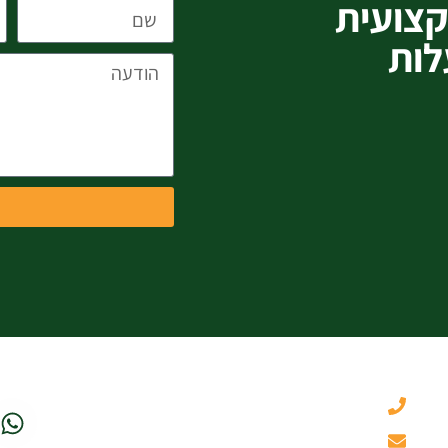
צועית
לות
050-3461331
itzik@hamoshavaflower.co.il