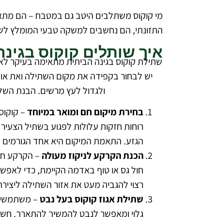
מי קוקוס משתלבים היטב גם במטבח – הם מתאימי
התזונתי, הם נחשבים למשקה טבעי המומלץ לשי
איך שותלים קוקוס בגינה
שתילת קוקוס בגינה הביתית מתאימה בעיקר לאזו
יש לבחור בקפידה את מקום השתילה ואת אופ
ולגדול לעץ מרשים. הבנת השלבי
בחירת מיקום חם ומואר במיוחד
– קוקוס
רוחות חזקות עלולות לפגוע בשתיל הצעיר 
הגזע. התאמת המיקום היא אחד הגורמים ה
הכנת הקרקע לניקוז מעולה
– הקרקע חיי
חול גס או טוף באדמה הקיימת, כדי לאפש
רצוי להגביה מעט את אזור השתילה ליצירת 
שתילת אגוז קוקוס בעל נבט
– משתמשים ב
גלוי ומאפשר לנבט להמשיך להתארך. חשוב