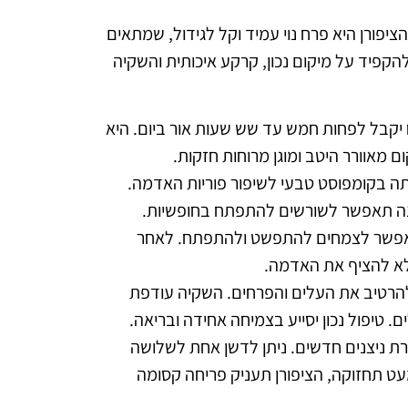
ציפורן היא פרח נוי עמיד וקל לגידול, שמתאים
קפיד על מיקום נכון, קרקע איכותית והשקיה
 יקבל לפחות חמש עד שש שעות אור ביום. היא
מאוורר היטב ומוגן מרוחות חזקות.
קרקע לעומק של כ־20 ס"מ ולהעשיר אותה בקומפוסט טבעי לשיפור פוריות האדמה.
ונה תאפשר לשורשים להתפתח בחופשיות.
־20–25 ס"מ בין אחד לשני, כדי לאפשר לצמחים להתפשט ולהתפתח. לאחר
לא להציף את האדמה.
הרטיב את העלים והפרחים. השקיה עודפת
 טיפול נכון יסייע בצמיחה אחידה ובריאה.
רת ניצנים חדשים. ניתן לדשן אחת לשלושה
מעט תחזוקה, הציפורן תעניק פריחה קסומה