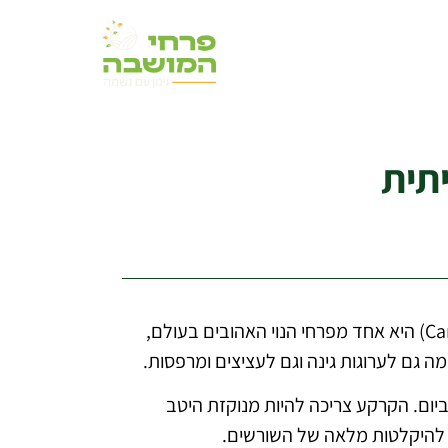
שתילת פרחי ציפורן בגינה הביתית היא דרך נהדרת להוסיף יופי קלאסי וניחוח עדין לחלל החוץ. הציפורן (Carnation) היא אחד מפרחי הנוי האהובים בעולם,
ה גם לערוגות גינה וגם לעציצים ומרפסות.
ום. הקרקע צריכה להיות מנוקזת היטב