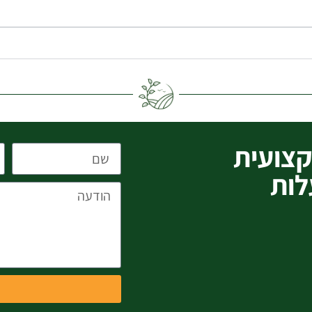
צועית
לות