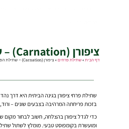
דף הבית
עבודות גינון
הקמת גינות
עיצו
מה שותלים?
ציפורן (Carnation) – שתילת הפרח ציפורן בגינה הביתית
ציפורן (Carnation) – שתילת הפרח ציפורן בגינה הביתית
דף הבית
»
שתילת פרחים
»
ציפורן (Carnation) – שתילת הפרח ציפורן בגינה הביתית
בזכות פריחתה המרהיבה בצבעים שונים – ורוד, א
כדי לגדל ציפורן בהצלחה, חשוב לבחור מקום ש
ומועשרת בקומפוסט טבעי. מומלץ לשתול שתילים צעירים במרווח של כ־20 ס"מ זה מזה, ולהש