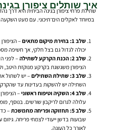
איך שותלים ציפורן בגינה
שתילת פרחי ציפורן בגינה הביתית היא דרך נהדר
במיוחד לאקלים הים־תיכוני. עם מעט השקעה ו
שלב 1: בחירת מיקום מתאים
– הציפורן 
יכולה לגדול גם בצל חלקי, אך חשיפה מספ
שלב 2: הכנת הקרקע לשתילה
הציפורן משגשגת בקרקע מנוקזת היטב, ול
שלב 3: שתילת השתילים
השתילה יש להשקות בעדינות עד שהקרקע 
שלב 4: השקיה וטיפוח ראשוני
– הציפורן
עלולה לגרום לריקבון שורשים. בנוסף, מומ
שלב 5: תחזוקה ופריחה מתמשכת
– כדי
שבועות בדשן ייעודי לצמחי פריחה. גיזום 
לאורך כל העונה.