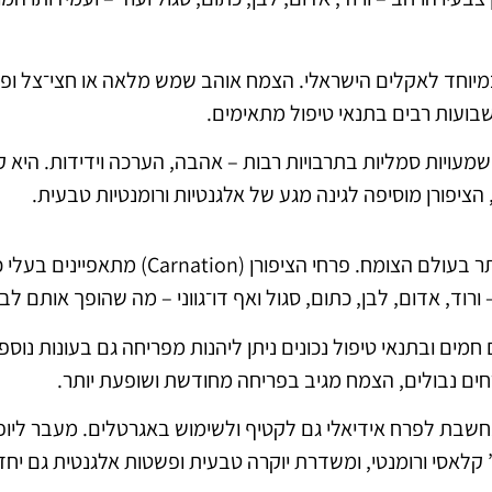
 במיוחד לאקלים הישראלי. הצמח אוהב שמש מלאה או חצי־צל ופ
שבועות רבים בתנאי טיפול מתאימים.
משמעויות סמליות בתרבויות רבות – אהבה, הערכה וידידות. היא
 הציפורן מוסיפה לגינה מגע של אלגנטיות ורומנטיות טבעית.
פריחת הציפורן היא מהמרהיבות והאלגנטיות ביו
וד, אדום, לבן, כתום, סגול ואף דו־גווני – מה שהופך אותם לבחי
 חמים ובתנאי טיפול נכונים ניתן ליהנות מפריחה גם בעונות נוס
ים נבולים, הצמח מגיב בפריחה מחודשת ושופעת יותר.
נחשבת לפרח אידיאלי גם לקטיף ולשימוש באגרטלים. מעבר ליופי
 קלאסי ורומנטי, ומשדרת יוקרה טבעית ופשטות אלגנטית גם יחד