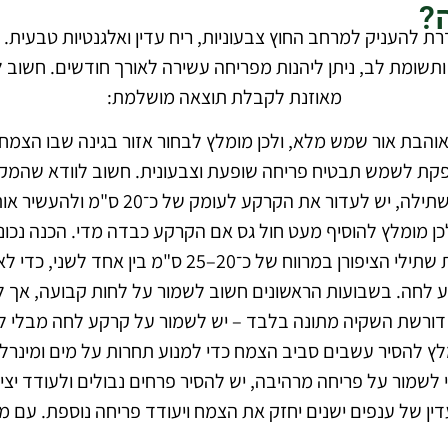
?
ת להעניק למרחב החוץ צבעוניות, ריח עדין ואלגנטיות טבעית. ה
תשומת לב, ניתן ליהנות מפריחה עשירה לאורך חודשים. חשוב לה
מאוזנת לקבלת תוצאה מושלמת:
אוהבת אור שמש מלא, ולכן מומלץ לבחור אזור בגינה שבו הצמח
קת לשמש תבטיח פריחה שופעת וצבעונית. חשוב לוודא שהמקום 
– לפני השתילה, יש לעדור את ה
כן מומלץ להוסיף מעט חול גס אם הקרקע כבדה מדי. הכנה נכ
– יש לשתול את שתילי הציפורן במרווח של כ
לחה. בשבועות הראשונים חשוב לשמור על לחות קבועה, אך 
 דורשת השקיה מתונה בלבד – יש לשמור על קרקע לחה מבלי ל
לץ להסיר עשבים סביב הצמח כדי למנוע תחרות על מים ומינרלים.
 לשמור על פריחה מרהיבה, יש להסיר פרחים נבולים ולעודד יצי
עדין של ענפים ישנים יחזק את הצמח ויעודד פריחה נוספת. עם 