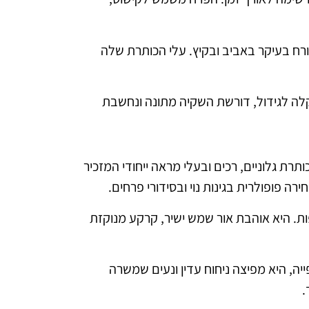
ורח בעיקר באביב ובקיץ. עלי הכותרת שלה
 קלה לגידול, דורשת השקיה מתונה ונחשבת
תר בעולם הצומח. פרחי הציפורן (Carnation) מתאפיינים בעלי כותרת גלוניים, רכים ובעלי מראה ייחודי המזכיר
רה פופולרית בגינות נוי ובסידורי פרחים.
פות. היא אוהבת אור שמש ישיר, קרקע מנוקזת
יה, היא מפיצה ניחוח עדין ונעים שמשרה
.