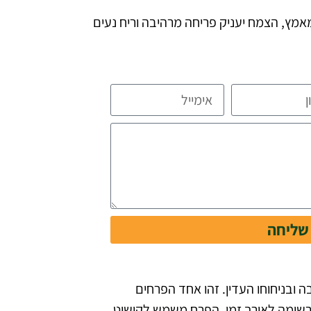
אמץ, הצמח יעניק פריחה מרהיבה וריח נעים
שליחה
יים (Caryophyllaceae), הידוע בפריחתו המרהיבה ובניחוחו העדין. זהו אחד הפרחים
 המרשימה לאורך זמן. הפרח משמש לקישוט,