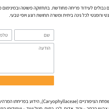
ים נבולים לעידוד פריחה מחודשת. בתחזוקה פשוטה ובמינימום מ
י ורומנטי לכל גינה ביתית ומשרה תחושת רוגע ויופי טבעי.
ית ומפורטת
ת
ו
הציפורן (Carnation) היא צמח נוי רב־שנתי ממשפחת הציפורנ
 צבעיו הרחב – ורוד, אדום, לבן, כתום, סגול ועוד – ועמידותו