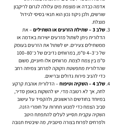
אדמה כבדה או מוצפת מים עלולה לגרום לריקבון
שורשים, ולכן ניקוז נכון הוא תנאי בסיסי לגידול
מוצלח.
שלב 3 – שתילת הזרעים או השתילים
– את
הדלורית ניתן לשתול מזרעים ישירות באדמה או
ממשתילים צעירים. יש לשתול את הזרעים בעומק
של כ־3–4 ס"מ, במרווחים נדיבים של כ־80–100
ס"מ בין צמח לצמח. מרווחים אלו חיוניים, משום
שהדלורית מתפשטת וזקוקה למרחב צמיחה רחב
כדי להניב פירות גדולים ובריאים.
שלב 4 – השקיה וטיפוח
– הדלורית אוהבת קרקע
לחה, אך לא רטובה מדי. יש להשקות באופן סדיר,
במיוחד בחודשים הראשונים, ולהקפיד על עישוב
סביב הצמח כדי למנוע תחרות על חומרי הזנה.
השקיה עקבית תסייע לעלים להתפתח היטב
ולפרחים לפרוח בצורה מיטבית, מה שיבטיח תנובה