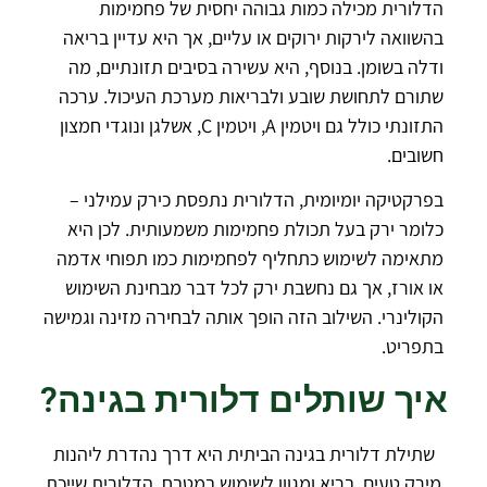
הדלורית מכילה כמות גבוהה יחסית של פחמימות
בהשוואה לירקות ירוקים או עליים, אך היא עדיין בריאה
ודלה בשומן. בנוסף, היא עשירה בסיבים תזונתיים, מה
שתורם לתחושת שובע ולבריאות מערכת העיכול. ערכה
התזונתי כולל גם ויטמין A, ויטמין C, אשלגן ונוגדי חמצון
חשובים.
בפרקטיקה יומיומית, הדלורית נתפסת כירק עמילני –
כלומר ירק בעל תכולת פחמימות משמעותית. לכן היא
מתאימה לשימוש כתחליף לפחמימות כמו תפוחי אדמה
או אורז, אך גם נחשבת ירק לכל דבר מבחינת השימוש
הקולינרי. השילוב הזה הופך אותה לבחירה מזינה וגמישה
בתפריט.
איך שותלים דלורית בגינה?
שתילת דלורית בגינה הביתית היא דרך נהדרת ליהנות
מירק טעים, בריא ומגוון לשימוש במטבח. הדלורית שייכת