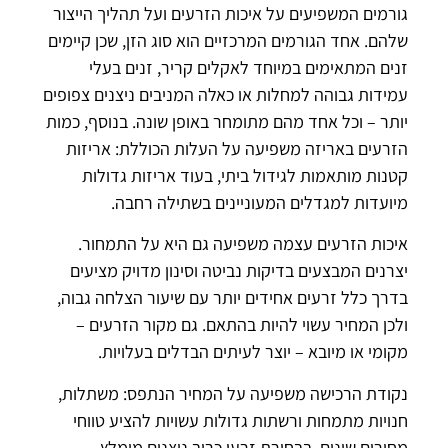
גורמים המשפיעים על איכות הזרעים ועל תהליך הייצור
שלהם. אחד הגורמים המרכזיים הוא סוג הזן, שכן קיימים
זנים המתאימים במיוחד לאקלים קריר, זנים בעלי
עמידות גבוהה למחלות או כאלה המניבים ניצנים צפופים
יותר – וכל אחד מהם מתומחר באופן שונה. בנוסף, כמות
הזרעים באריזה משפיעה על העלות הכוללת: אריזות
קטנות מותאמות לגידול ביתי, בעוד אריזות גדולות
מיועדות למגדלים המעוניינים בשתילה רחבה.
איכות הזרעים עצמה משפיעה גם היא על התמחור.
יצרנים המבצעים בדיקות נביטה וסינון מדויק מציעים
בדרך כלל זרעים אחידים יותר עם שיעור הצלחה גבוה,
ולכן המחיר עשוי להיות בהתאם. גם מקור הזרעים –
מקומי או מיובא – יוצר לעיתים הבדלים בעלויות.
נקודת הרכישה משפיעה על המחיר הנתפס: משתלות,
חנויות מתמחות ורשתות גדולות עשויות להציע טווחי
מחירים שונים. בבחירת זרעי כרוב ניצנים מומלץ