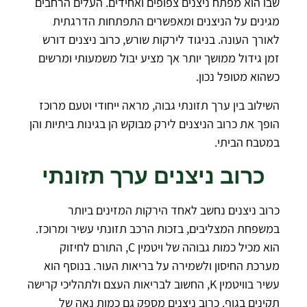
שבו הוא מפתח ניצנים צפופים ואחידים. העלים הרחבים
מגינים על הניצנים ומאפשרים התפתחות הדרגתית
לאורך העונה. בניגוד לירקות שורש, כרוב ניצנים דורש
זמן גידול ממושך יותר אך מציע יבול משמעותי ומרשים
כשהוא מטופל נכון.
השילוב בין ערך תזונתי גבוה, מראה ייחודי וטעם מרוכז
הופך את כרוב הניצנים לירק מבוקש הן בגינות ביתיות והן
במטבח הביתי.
כרוב ניצנים ערך תזונתי
כרוב ניצנים נחשב לאחד הירקות המזינים ביותר
במשפחת המצליבים, בזכות הרכב תזונתי עשיר ומרוכז.
הוא מכיל כמות גבוהה של ויטמין C, התורם לחיזוק
מערכת החיסון ולשמירה על בריאות העור. בנוסף הוא
עשיר בוויטמין K, החשוב לבריאות העצם ולתהליכי קרישה
תקינים בגוף. כרוב ניצנים מספק גם כמות נאה של