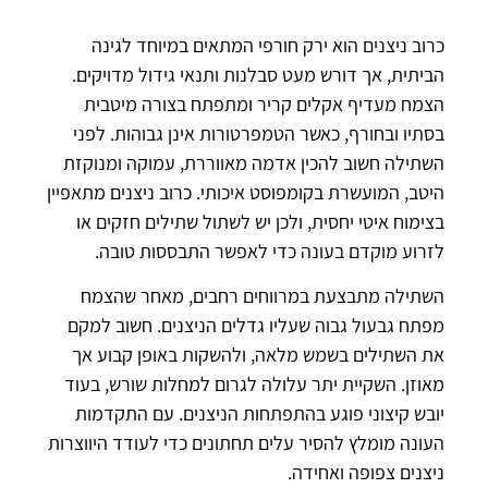
כרוב ניצנים הוא ירק חורפי המתאים במיוחד לגינה
הביתית, אך דורש מעט סבלנות ותנאי גידול מדויקים.
הצמח מעדיף אקלים קריר ומתפתח בצורה מיטבית
בסתיו ובחורף, כאשר הטמפרטורות אינן גבוהות. לפני
השתילה חשוב להכין אדמה מאווררת, עמוקה ומנוקזת
היטב, המועשרת בקומפוסט איכותי. כרוב ניצנים מתאפיין
בצימוח איטי יחסית, ולכן יש לשתול שתילים חזקים או
לזרוע מוקדם בעונה כדי לאפשר התבססות טובה.
השתילה מתבצעת במרווחים רחבים, מאחר שהצמח
מפתח גבעול גבוה שעליו גדלים הניצנים. חשוב למקם
את השתילים בשמש מלאה, ולהשקות באופן קבוע אך
מאוזן. השקיית יתר עלולה לגרום למחלות שורש, בעוד
יובש קיצוני פוגע בהתפתחות הניצנים. עם התקדמות
העונה מומלץ להסיר עלים תחתונים כדי לעודד היווצרות
ניצנים צפופה ואחידה.