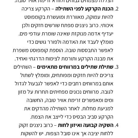
הצללה מצמחים גבוהים ולוודא זרימת אוויר טובה.
הכנת הקרקע לפני השתילה
– הקרקע צריכה
להיות עמוקה, מאווררת ומועשרת בקומפוסט
איכותי. כרוב ניצנים מפתח שורשים חזקים ולכן
יעדיף אדמה מנוקזת שאינה שומרת עודפי מים.
מומלץ לעבד את האדמה ולפורר גושים כדי
לאפשר התבססות טובה. הוספת קומפוסט משפרת
את מבנה הקרקע ותורמת לצימוח הדרגתי ואחיד.
שתילת שתילים במרווחים מתאימים
– השתילים
צריכים להיות חזקים ומפותחים, ומומלץ לשתול
אותם במרווחים רחבים כדי לאפשר לגבעול לגדול
לגובה. מרווחים נכונים מפחיתים תחרות על מזון
ומים ומאפשרים זרימת אוויר טובה, החשובה
למניעת מחלות. לאחר השתילה מהדקים את
הקרקע סביב הבסיס כדי לייצב את הצמח.
השקיה קבועה ואיזון לחות
– כרוב ניצנים זקוק
ללחות יציבה אך אינו סובל הצפות. יש להשקות