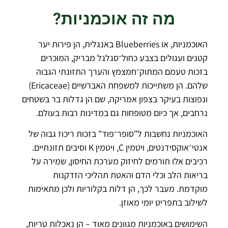
מה זה אוכמניות?
האוכמניות, או Blueberries באנגלית, הן פירות יער
קטנים ועגולים בצבע כחול־סגלגל מבריק, המוכרים
בזכות טעמם המתוק־חמצמץ והערך התזונתי הגבוה
שלהם. הן משתייכות למשפחת האברשיים (Ericaceae)
ונפוצות בעיקר בצפון אמריקה, שם הן גדלות בר בשטחים
נרחבים, אך כיום מטופחות גם במדינות רבות בעולם.
האוכמניות נחשבות ל"סופר־פוד" בזכות ריכוז גבוה של
אנטי־אוקסידנטים, ויטמין C, ויטמין K וסיבים תזונתיים.
רכיבים אלו תורמים לחיזוק מערכת החיסון, שמירה על
בריאות הלב וכלי הדם והאטת תהליכי הזדקנות
מוקדמת. מעבר לכך, הן דלות בקלוריות ולכן מתאימות
לשילוב בתפריט יומי מאוזן.
השימושים באוכמניות מגוונים מאוד – הן נאכלות טריות,