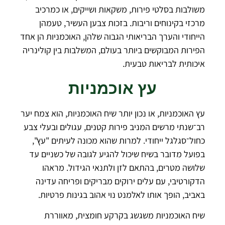
משולבות בסלטי פירות, משקאות ושייקים, או כמרכיב
מרכזי בקינוחים וריבות. בזכות צבען העשיר, טעמהן
הייחודי והערך הבריאותי הגבוה שלהן, האוכמניות הן אחד
הפירות המבוקשים ביותר בעולם, המשלבות בין קולינריה
איכותית לבריאות טבעית.
עץ אוכמניות
עץ האוכמניות, או נכון יותר שיח האוכמניות, הוא צמח יער
רב־שנתי מרשים המניב פירות קטנים, עגולים ובעלי צבע
כחול־סגלגל ייחודי. למרות שהוא מכונה לעיתים "עץ",
בפועל מדובר בשיח שיכול להגיע לגובה של כשניים עד
שלושה מטרים, בהתאם לזן ולתנאי הגידול. מראהו
הדקורטיבי, עם עלים ירוקים מבריקים ופריחה עדינה
באביב, הופך אותו לאלמנט נוי אהוב בגינות פרטיות.
שיח האוכמניות משגשג בקרקע חומצית, מאווררת