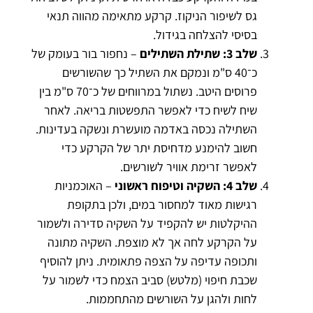
גס לשיפור הניקוז. קרקע מתאימה מהווה תנאי
בסיסי להצלחה בגידול.
שלב 3: שתילת השתילים
– נחפור בור בעומק של
כ־40 ס"מ ונמקם את השתיל כך שהשורשים
פרוסים היטב. נשתול במרווחים של כ־70 ס"מ בין
שיח לשיח כדי לאפשר התפשטות בריאה. לאחר
השתילה נכסה באדמה מועשרת ונשקה בעדינות.
חשוב להימנע מדחיסת יתר של הקרקע כדי
לאפשר זרימת אוויר לשורשים.
שלב 4: השקיה וטיפוח ראשוני
– האוכמניות
רגישות מאוד למחסור במים, ולכן בתקופת
ההיקלטות יש להקפיד על השקיה סדירה ולשמור
על הקרקע לחה אך לא מוצפת. השקיה מתונה
ותכופה עדיפה על הצפה פתאומית. ניתן להוסיף
שכבת חיפוי (מלטש) סביב הצמח כדי לשמור על
לחות ולהגן על השורשים מהתחממות.