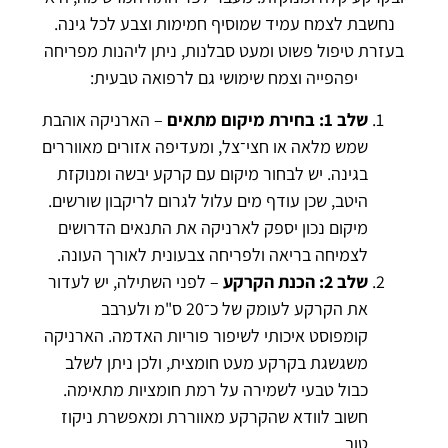
נחשבת לצמח עמיד שמוסיף חמימות וצבע לכל גינה.
בעזרת טיפול פשוט ומעט סבלנות, ניתן ליהנות מפריחה
יפהפייה וצמח שימושי גם לרפואה טבעית:
שלב 1: בחירת מיקום מתאים
– הארניקה אוהבת
שמש מלאה או חצי־צל, ומעדיפה אזורים מאווררים
בגינה. יש לבחור מיקום עם קרקע יבשה ומנוקזת
היטב, שכן עודף מים עלול לגרום לריקבון שורשים.
מיקום נכון יספק לארניקה את התנאים הדרושים
לצמיחה בריאה ולפריחה צבעונית לאורך העונה.
שלב 2: הכנת הקרקע
– לפני השתילה, יש לעדור
את הקרקע לעומק של כ־20 ס"מ ולערבב
קומפוסט איכותי לשיפור פוריות האדמה. הארניקה
משגשגת בקרקע מעט חומצית, ולכן ניתן לשלב
כבול טבעי לשמירה על רמת חומציות מתאימה.
חשוב לוודא שהקרקע מאווררת ומאפשרת ניקוז
טוב.