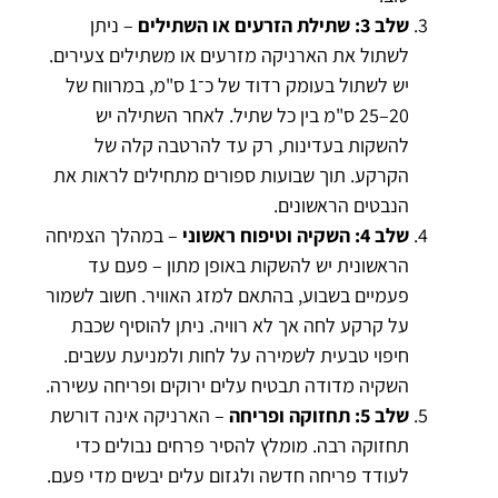
שלב 3: שתילת הזרעים או השתילים
– ניתן
לשתול את הארניקה מזרעים או משתילים צעירים.
יש לשתול בעומק רדוד של כ־1 ס"מ, במרווח של
20–25 ס"מ בין כל שתיל. לאחר השתילה יש
להשקות בעדינות, רק עד להרטבה קלה של
הקרקע. תוך שבועות ספורים מתחילים לראות את
הנבטים הראשונים.
שלב 4: השקיה וטיפוח ראשוני
– במהלך הצמיחה
הראשונית יש להשקות באופן מתון – פעם עד
פעמיים בשבוע, בהתאם למזג האוויר. חשוב לשמור
על קרקע לחה אך לא רוויה. ניתן להוסיף שכבת
חיפוי טבעית לשמירה על לחות ולמניעת עשבים.
השקיה מדודה תבטיח עלים ירוקים ופריחה עשירה.
שלב 5: תחזוקה ופריחה
– הארניקה אינה דורשת
תחזוקה רבה. מומלץ להסיר פרחים נבולים כדי
לעודד פריחה חדשה ולגזום עלים יבשים מדי פעם.