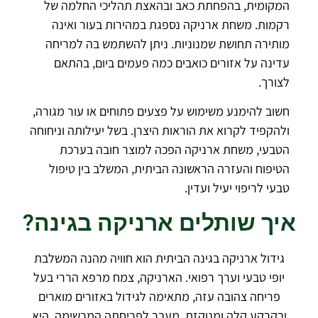
המקומית, בהפחתת כאב ובהאצת תהליכי החלמה של
רקמות. משחת ארניקה נספגת במהירות בעור ואינה
מותירה תחושת שמנוניות. ניתן להשתמש בה למריחה
עדינה על אזורים כואבים כמה פעמים ביום, בהתאם
לצורך.
חשוב להימנע משימוש על פצעים פתוחים או עור מגורה,
ולהקפיד לקרוא את הוראות היצרן. בשל יעילותה וניחוחה
הטבעי, משחת ארניקה הפכה למוצר חובה בערכת
הטיפוח והעזרה הראשונה הביתית, המשלב בין טיפול
טבעי לריפוי יעיל ועדין.
איך שותלים ארניקה בגינה?
גידול ארניקה בגינה הביתית הוא חוויה מהנה המשלבת
יופי טבעי וערך רפואי. הארניקה, צמח מרפא הררי בעל
פריחה צהובה עזה, מתאימה לגידול באזורים מוארים
ובקרקע קלה ומנוקזת. מעבר לפריחתה המרשימה, היא