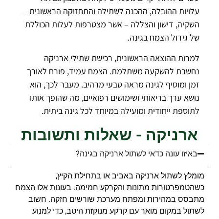
עלויות ההובלה, ההכנה לשתילה והתחזוקה הראשונית –
השקיה, דישון והצללה – אשר מצטרפות לעלות הכוללת
של גידול הצמח בגינה.
למרות ההוצאה הראשונית, רכישת שתילי ארניקה
נחשבת להשקעה משתלמת. הצמח עמיד, פורח לאורך
זמן ומוסיף לגינה מראה טבעי מרהיב. מעבר לכך, הוא
נושא ערך בריאותי ושימושים רפואיים, מה שהופך אותו
לתוספת ייחודית ומועילה במיוחד לכל גינה ביתית.
ארניקה - שאלות ותשובות
באיזו עונה כדאי לשתול ארניקה בגינה?
מומלץ לשתול ארניקה באביב או בתחילת הקיץ,
כשהטמפרטורות מתונות והקרקע חמימה. בעונות אלו הצמח
מתבסס במהירות ומפתח מערכת שורשים חזקה. חשוב
לשתול במקום מואר עם קרקע מנוקזת היטב, כדי למנוע