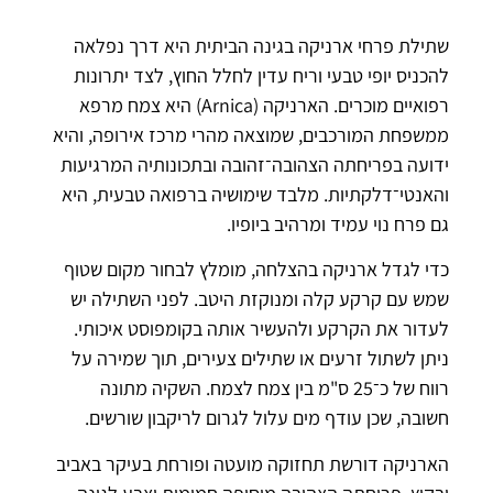
שתילת פרחי ארניקה בגינה הביתית היא דרך נפלאה
להכניס יופי טבעי וריח עדין לחלל החוץ, לצד יתרונות
רפואיים מוכרים. הארניקה (Arnica) היא צמח מרפא
ממשפחת המורכבים, שמוצאה מהרי מרכז אירופה, והיא
ידועה בפריחתה הצהובה־זהובה ובתכונותיה המרגיעות
והאנטי־דלקתיות. מלבד שימושיה ברפואה טבעית, היא
גם פרח נוי עמיד ומרהיב ביופיו.
כדי לגדל ארניקה בהצלחה, מומלץ לבחור מקום שטוף
שמש עם קרקע קלה ומנוקזת היטב. לפני השתילה יש
לעדור את הקרקע ולהעשיר אותה בקומפוסט איכותי.
ניתן לשתול זרעים או שתילים צעירים, תוך שמירה על
רווח של כ־25 ס"מ בין צמח לצמח. השקיה מתונה
חשובה, שכן עודף מים עלול לגרום לריקבון שורשים.
הארניקה דורשת תחזוקה מועטה ופורחת בעיקר באביב